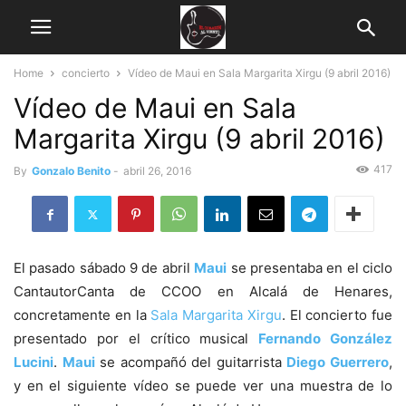
Home
concierto
Vídeo de Maui en Sala Margarita Xirgu (9 abril 2016)
Vídeo de Maui en Sala
Margarita Xirgu (9 abril 2016)
417
By
Gonzalo Benito
-
abril 26, 2016
El pasado sábado 9 de abril
Maui
se presentaba en el ciclo
CantautorCanta de CCOO en Alcalá de Henares,
concretamente en la
Sala Margarita Xirgu
. El concierto fue
presentado por el crítico musical
Fernando González
Lucini
.
Maui
se acompañó del guitarrista
Diego Guerrero
,
y en el siguiente vídeo se puede ver una muestra de lo