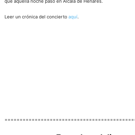
que aquella noche pasó en Alcalá de Henares.
Leer un crónica del concierto
aquí
.
===========================================