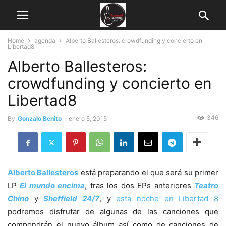
Home
agenda
Alberto Ballesteros: crowdfunding y concierto en
Libertad8
Alberto Ballesteros:
crowdfunding y concierto en
Libertad8
346
By
Gonzalo Benito
-
enero 5, 2015
Alberto Ballesteros
está preparando el que será su primer
LP
El mundo encima
, tras los dos EPs anteriores
Teatro
Chino
y
Sheffield 24/7
, y
esta noche en Libertad 8
podremos disfrutar de algunas de las canciones que
compondrán el nuevo álbum así como de canciones de