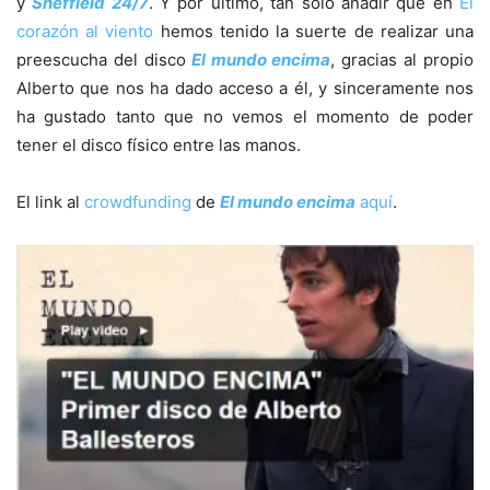
y
Sheffield 24/7
. Y por último, tan sólo añadir que en
El
corazón al viento
hemos tenido la suerte de realizar una
preescucha del disco
El mundo encima
, gracias al propio
Alberto que nos ha dado acceso a él, y sinceramente nos
ha gustado tanto que no vemos el momento de poder
tener el disco físico entre las manos.
El link al
crowdfunding
de
El mundo encima
aquí
.