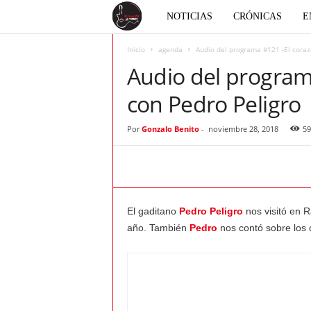
E
NOTICIAS
CRÓNICAS
E
l
Inicio
agenda
Audio del programa #121 -El corazó
Audio del programa
c
con Pedro Peligro
o
Por
Gonzalo Benito
-
noviembre 28, 2018
59
r
a
El gaditano
Pedro Peligro
nos visitó en 
z
año. También
Pedro
nos contó sobre los 
ó
n