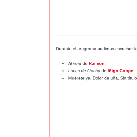
a
l
v
i
Durante el programa pudimos escuchar la
e
Al vent
de
Raimon
.
Luces de Atocha
de
Iñigo Coppel
.
n
Muérete ya, Dolor de uña, Sin títu
t
o