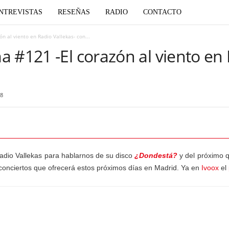
NTREVISTAS
RESEÑAS
RADIO
CONTACTO
n al viento en Radio Vallekas- con...
 #121 -El corazón al viento en 
8
Radio Vallekas para hablarnos de su disco
¿Dondestá?
y del próximo q
conciertos que ofrecerá estos próximos días en Madrid. Ya en
Ivoox
el