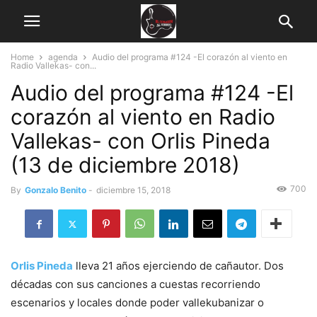
Home
agenda
Audio del programa #124 -El corazón al viento en
Radio Vallekas- con...
Audio del programa #124 -El
corazón al viento en Radio
Vallekas- con Orlis Pineda
(13 de diciembre 2018)
700
By
Gonzalo Benito
-
diciembre 15, 2018
Orlis Pineda
lleva 21 años ejerciendo de cañautor. Dos
décadas con sus canciones a cuestas recorriendo
escenarios y locales donde poder vallekubanizar o