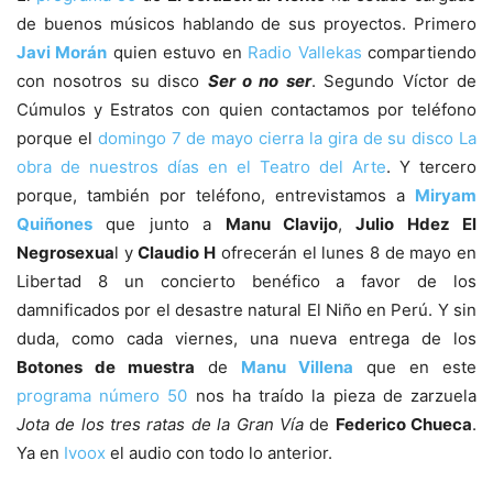
de buenos músicos hablando de sus proyectos. Primero
Javi Morán
quien estuvo en
Radio Vallekas
compartiendo
con nosotros su disco
Ser o no ser
. Segundo Víctor de
Cúmulos y Estratos con quien contactamos por teléfono
porque el
domingo 7 de mayo cierra la gira de su disco La
obra de nuestros días en el Teatro del Arte
. Y tercero
porque, también por teléfono, entrevistamos a
Miryam
Quiñones
que junto a
Manu Clavijo
,
Julio Hdez El
Negrosexua
l y
Claudio H
ofrecerán el lunes 8 de mayo en
Libertad 8 un concierto benéfico a favor de los
damnificados por el desastre natural El Niño en Perú. Y sin
duda, como cada viernes, una nueva entrega de los
Botones de muestra
de
Manu Villena
que en este
programa número 50
nos ha traído la pieza de zarzuela
Jota de los tres ratas de la Gran Vía
de
Federico Chueca
.
Ya en
Ivoox
el audio con todo lo anterior.