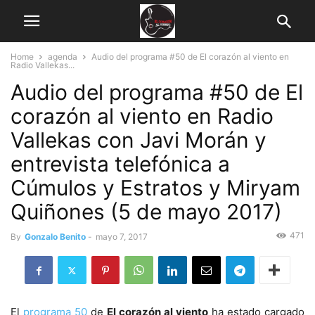
Home
agenda
Audio del programa #50 de El corazón al viento en
Radio Vallekas...
Audio del programa #50 de El
corazón al viento en Radio
Vallekas con Javi Morán y
entrevista telefónica a
Cúmulos y Estratos y Miryam
Quiñones (5 de mayo 2017)
471
By
Gonzalo Benito
-
mayo 7, 2017
El
programa 50
de
El corazón al viento
ha estado cargado