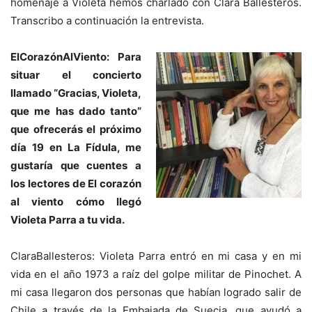
homenaje a Violeta hemos charlado con Clara Ballesteros.
Transcribo a continuación la entrevista.
ElCorazónAlViento: Para
situar el concierto
llamado “Gracias, Violeta,
que me has dado tanto”
que ofrecerás el próximo
día 19 en La Fídula, me
gustaría que cuentes a
los lectores de El corazón
al viento cómo llegó
Violeta Parra a tu vida.
ClaraBallesteros: Violeta Parra entró en mi casa y en mi
vida en el año 1973 a raíz del golpe militar de Pinochet. A
mi casa llegaron dos personas que habían logrado salir de
Chile a través de la Embajada de Suecia, que ayudó a