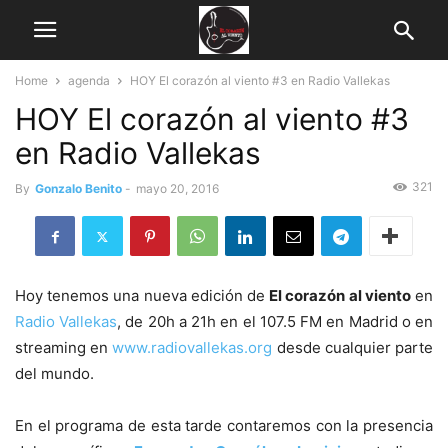
Home
agenda
HOY El corazón al viento #3 en Radio Vallekas
HOY El corazón al viento #3
en Radio Vallekas
321
By
Gonzalo Benito
-
mayo 20, 2016
Hoy tenemos una nueva edición de
El corazón al viento
en
Radio Vallekas
, de 20h a 21h en el 107.5 FM en Madrid o en
streaming en
www.radiovallekas.org
desde cualquier parte
del mundo.
En el programa de esta tarde contaremos con la presencia