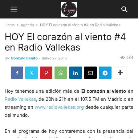
Home
agenda
HOY El corazón al viento #4 en Radio Vallekas
HOY El corazón al viento #4
en Radio Vallekas
534
By
Gonzalo Benito
-
mayo 27, 2016
Hoy tenemos una edición más de
El corazón al viento
en
Radio Vallekas
, de 20h a 21h en el 107.5 FM en Madrid o en
streaming en
www.radiovallekas.org
desde cualquier parte
del mundo.
En el programa de hoy contaremos con la presencia del