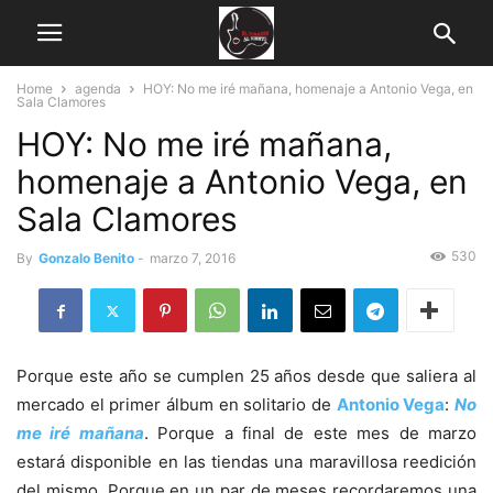
Home
agenda
HOY: No me iré mañana, homenaje a Antonio Vega, en
Sala Clamores
HOY: No me iré mañana,
homenaje a Antonio Vega, en
Sala Clamores
530
By
Gonzalo Benito
-
marzo 7, 2016
Porque este año se cumplen 25 años desde que saliera al
mercado el primer álbum en solitario de
Antonio Vega
:
No
me iré mañana
. Porque a final de este mes de marzo
estará disponible en las tiendas una maravillosa reedición
del mismo. Porque en un par de meses recordaremos una