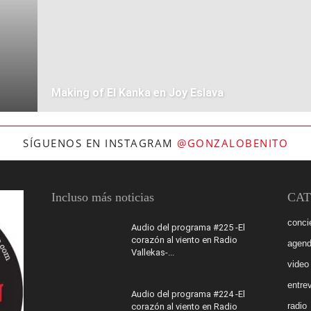
Making of El Kanka en Joy Eslava
SÍGUENOS EN INSTAGRAM
@GONZALOBENITO
Incluso más noticias
CAT
conci
Audio del programa #225 -El
corazón al viento en Radio
agen
Vallekas-...
video
entrev
Audio del programa #224 -El
radio
corazón al viento en Radio