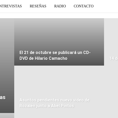
NTREVISTAS
RESEÑAS
RADIO
CONTACTO
El 21 de octubre se publicará un CD-
DVD de Hilario Camacho
14 d
ías
Asuntos pendientes nuevo vídeo de
Rozalén junto a Abel Pintos