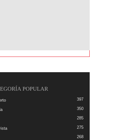
EGORÍA POPULAR
397
erto
350
da
285
275
ista
268