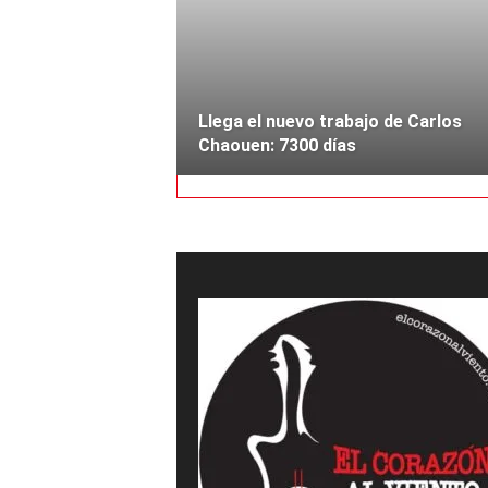
a
l
v
Llega el nuevo trabajo de Carlos
Chaouen: 7300 días
i
e
n
t
o