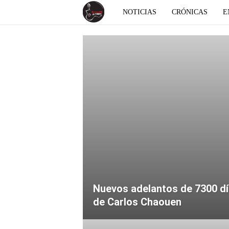
E
NOTICIAS
CRÓNICAS
E
l
c
o
r
a
z
ó
Nuevos adelantos de 7300 d
de Carlos Chaouen
n