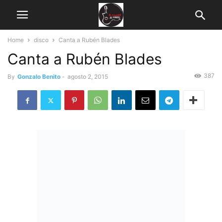
Home
disco
Canta a Rubén Blades
Canta a Rubén Blades
387
By
Gonzalo Benito
-
agosto 2, 2015