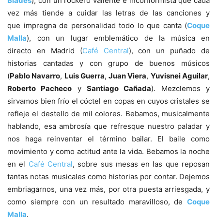
Blades
), con un rockero valiente e inconformista que cada
vez más tiende a cuidar las letras de las canciones y
que impregna de personalidad todo lo que canta (
Coque
Malla
), con un lugar emblemático de la música en
directo en Madrid (
Café Central
), con un puñado de
historias cantadas y con grupo de buenos músicos
(
Pablo Navarro
,
Luis Guerra
,
Juan Viera
,
Yuvisnei Aguilar
,
Roberto Pacheco
y
Santiago Cañada
). Mezclemos y
sirvamos bien frío el cóctel en copas en cuyos cristales se
refleje el destello de mil colores. Bebamos, musicalmente
hablando, esa ambrosía que refresque nuestro paladar y
nos haga reinventar el término bailar. El baile como
movimiento y como actitud ante la vida. Bebamos la noche
en el
Café Central
, sobre sus mesas en las que reposan
tantas notas musicales como historias por contar. Dejemos
embriagarnos, una vez más, por otra puesta arriesgada, y
como siempre con un resultado maravilloso, de
Coque
Malla
.