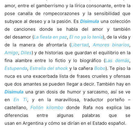
amor, entre el gamberrismo y la lírica consonante, entre la
pose canalla de rompecorazones y la sensibilidad que
subyace al deseo y a la pasión. Es
Disimula
una colección
de canciones donde se habla del amor y también
del desamor (
La fiesta en paz
,
El no ya lo tenía
), de la vida y
de la manera de afrontarla (
Libertad
,
Amores binarios
,
Amigo
,
Diles
) y de historias que guardan el equilibrio en la
fina alambre entre lo fictio y lo biográfico (
Las demás
,
Estupenda
,
Estrella del shock
y la cañera
Bobo
). Te piso la
nuca es una exacerbada lista de frases crueles y ofensas
que dos amantes se pueden llegar a decir. También hay en
Disimula
una gran dosis de humor y sarcasmo, así se ve
en
En Ti
, y en la maravillosa, traductor porteño –
castellano,
Follón kilombo
donde Rafa nos explica las
diferencias entre algunas palabras que se
usan en Argentina y cómo se dirían en el Estado español.