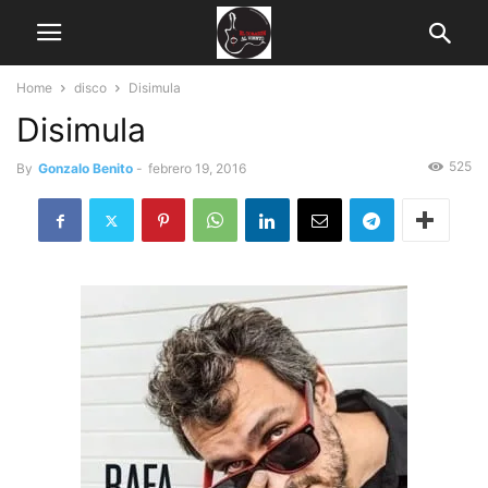
Home
disco
Disimula
Disimula
525
By
Gonzalo Benito
-
febrero 19, 2016