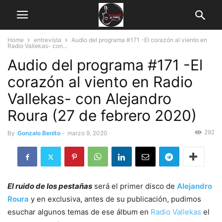
Home
entrevista
Audio del programa #171 -El corazón al viento en
Radio Vallekas- con...
Audio del programa #171 -El
corazón al viento en Radio
Vallekas- con Alejandro
Roura (27 de febrero 2020)
292
By
Gonzalo Benito
-
marzo 9, 2020
El ruido de los pestañas
será el primer disco de
Alejandro
Roura
y en exclusiva, antes de su publicación, pudimos
esuchar algunos temas de ese álbum en
Radio Vallekas
el