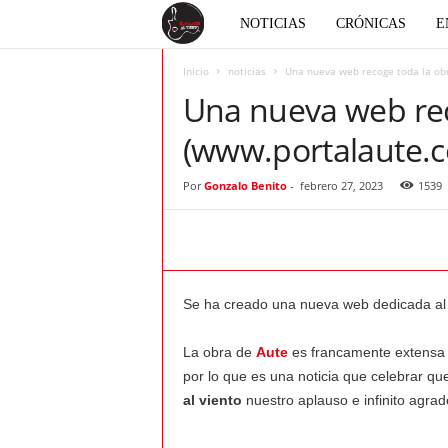
E
NOTICIAS
CRÓNICAS
E
l
Inicio
noticias
Una nueva web recoge toda la ob
Una nueva web rec
c
(www.portalaute.
o
Por
Gonzalo Benito
-
febrero 27, 2023
1539
r
a
Se ha creado una nueva web dedicada a
z
La obra de
Aute
es francamente extensa y 
ó
por lo que es una noticia que celebrar q
al viento
nuestro aplauso e infinito agra
n