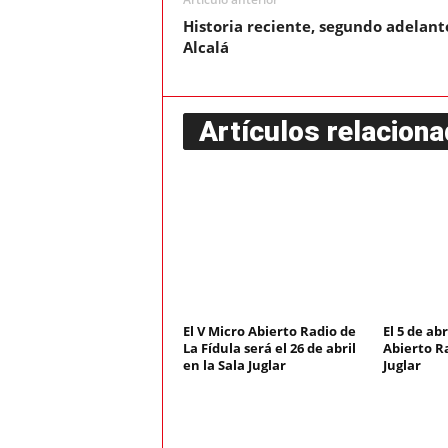
Historia reciente, segundo adelant
Alcalá
Artículos relacion
El V Micro Abierto Radio de
El 5 de abr
La Fídula será el 26 de abril
Abierto Ra
en la Sala Juglar
Juglar