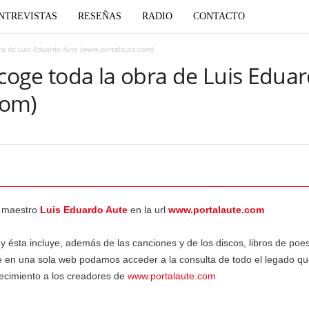
NTREVISTAS
RESEÑAS
RADIO
CONTACTO
ra de Luis Eduardo Aute (www.portalaute.com)
oge toda la obra de Luis Edua
com)
l maestro
Luis Eduardo Aute
en la url
www.portalaute.com
ésta incluye, además de las canciones y de los discos, libros de poesía
ue en una sola web podamos acceder a la consulta de todo el legado q
decimiento a los creadores de
www.portalaute.com