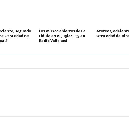
reciente, segundo
Los micros abiertos de La
Azoteas, adelanto
de Otra edad de
Fídula en el Juglar… ¡y en
Otra edad de Albe
lcalá
Radio Vallekas!