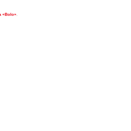
a «Bolo»
.