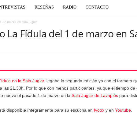
NTREVISTAS
RESEÑAS
RADIO
CONTACTO
 1 de marzo en Sala Juglar
o La Fídula del 1 de marzo en Sa
ídula en la Sala Juglar
llegaba la segunda edición ya con el formato que
r a las 21.30h. Por lo que con menos participantes, ya que el tiempo de
de nuevo el pasado 1 de marzo en la
Sala Juglar de Lavapiés
para disf
tá disponible íntegramente para su escucha en
Ivoox
y en
Youtube
.