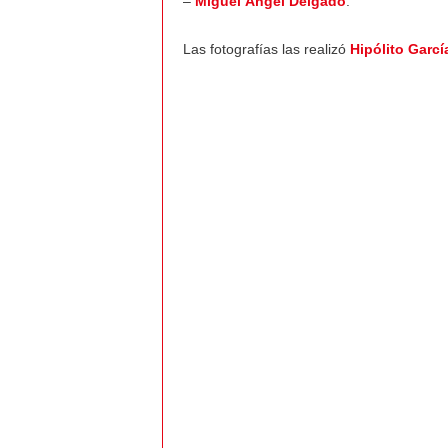
–
Miguel Ángel Delgado
.
Las fotografías las realizó
Hipólito Garcí