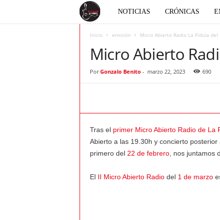
E
NOTICIAS
CRÓNICAS
E
l
Inicio
emisión
Micro Abierto Radio La Fídula del
Micro Abierto Radi
c
Por
Gonzalo Benito
-
marzo 22, 2023
690
o
r
a
Tras el
primer Micro Abierto Radio de La F
Abierto a las 19.30h y concierto posterio
z
primero del
22 de febrero
, nos juntamos 
ó
El
II Micro Abierto Radio
del
1 de marzo
es
n