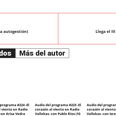
La autogestión)
Llega el II
ados
Más del autor
 programa #224 -El
Audio del programa #223 -El
Audio del program
l viento en Radio
corazón al viento en Radio
corazón al viento
con Arisa Vedra
Vallekas- con Pablo Ríos (10
Vallekas- con Isro