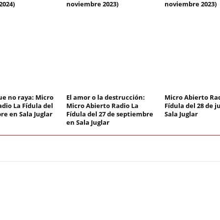
2024)
noviembre 2023)
noviembre 2023)
ue no raya: Micro
El amor o la destrucción:
Micro Abierto Ra
dio La Fídula del
Micro Abierto Radio La
Fídula del 28 de j
re en Sala Juglar
Fídula del 27 de septiembre
Sala Juglar
en Sala Juglar