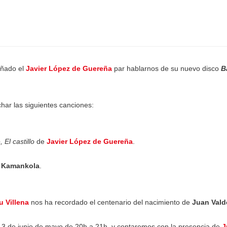
añado el
Javier López de Guereña
par hablarnos de su nuevo disco
B
ar las siguientes canciones:
 El castillo
de
Javier López de Guereña
.
 Kamankola
.
 Villena
nos ha recordado el centenario del nacimiento de
Juan Vald
s 3 de junio de mayo de 20h a 21h, y contaremos con la presencia de
J