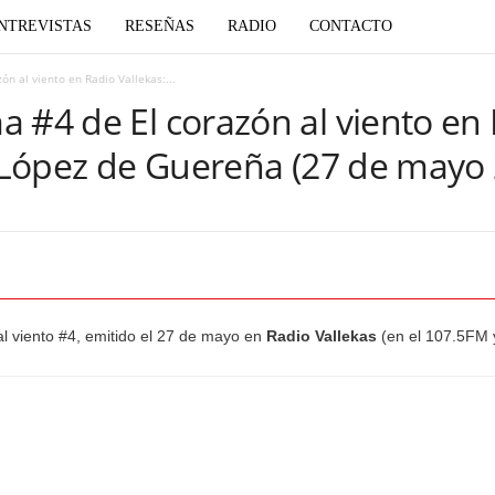
NTREVISTAS
RESEÑAS
RADIO
CONTACTO
n al viento en Radio Vallekas:...
 #4 de El corazón al viento en 
r López de Guereña (27 de mayo
l viento #4, emitido el 27 de mayo en
Radio Vallekas
(en el 107.5FM 