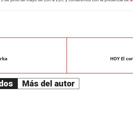
erka
HOY El cor
ados
Más del autor