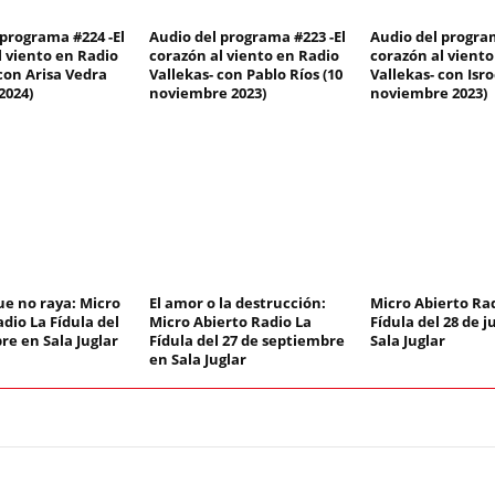
 programa #224 -El
Audio del programa #223 -El
Audio del program
l viento en Radio
corazón al viento en Radio
corazón al viento
con Arisa Vedra
Vallekas- con Pablo Ríos (10
Vallekas- con Isro
2024)
noviembre 2023)
noviembre 2023)
ue no raya: Micro
El amor o la destrucción:
Micro Abierto Ra
dio La Fídula del
Micro Abierto Radio La
Fídula del 28 de j
re en Sala Juglar
Fídula del 27 de septiembre
Sala Juglar
en Sala Juglar