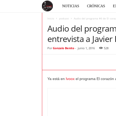
E
NOTICIAS
CRÓNICAS
E
l
Inicio
podcast
Audio del programa #4 de El corazó
Audio del programa
c
entrevista a Javie
o
Por
Gonzalo Benito
-
junio 1, 2016
528
r
a
Ya está en
Ivoox
el programa El corazón a
z
ó
n