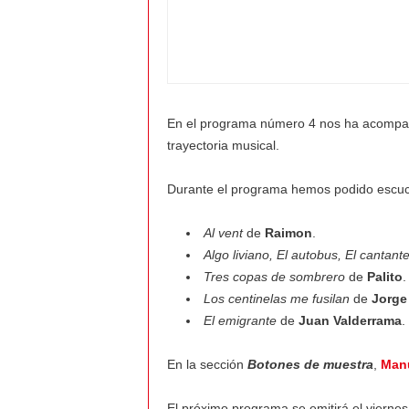
a
l
v
En el programa número 4 nos ha acomp
i
trayectoria musical.
e
Durante el programa hemos podido escuch
n
Al vent
de
Raimon
.
Algo liviano, El autobus, El cantante,
t
Tres copas de sombrero
de
Palito
.
Los centinelas me fusilan
de
Jorge
o
El emigrante
de
Juan Valderrama
.
En la sección
Botones de muestra
,
Manu
El próximo programa se emitirá el vierne