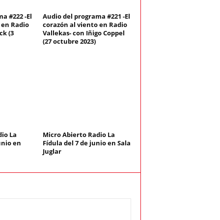
a #222 -El
Audio del programa #221 -El
 en Radio
corazón al viento en Radio
ck (3
Vallekas- con Iñigo Coppel
(27 octubre 2023)
dio La
Micro Abierto Radio La
unio en
Fídula del 7 de junio en Sala
Juglar