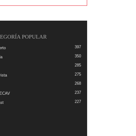
EGORÍA POPULAR
397
erto
350
da
285
275
ista
268
237
-ECAV
227
st