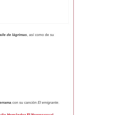
aile de lágrimas
, así como de su
errama
con su canción
El emigrante
.
ulio Hernández El Negrosexual
.