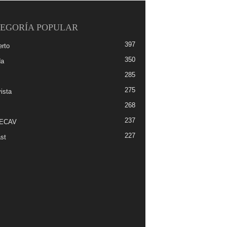
EGORÍA POPULAR
397
erto
350
da
285
275
ista
268
237
-ECAV
227
st