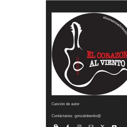
a
l
v
i
e
n
t
o
Canción de autor
Contáctanos:
gonzalobenito@