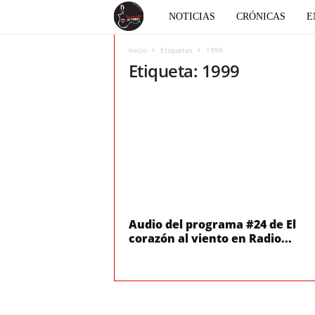
E
NOTICIAS
CRÓNICAS
E
l
Inicio
Etiquetas
1999
Etiqueta: 1999
c
o
r
a
z
Audio del programa #24 de El
corazón al viento en Radio...
ó
n