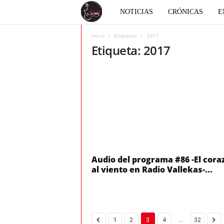
E
NOTICIAS
CRÓNICAS
E
l
Inicio
Etiquetas
2017
Etiqueta: 2017
c
o
r
a
z
Audio del programa #86 -El cora
al viento en Radio Vallekas-...
ó
n
...
1
2
3
4
32