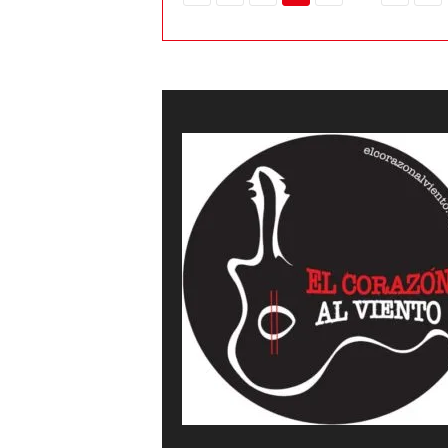
a
l
v
i
e
n
t
o