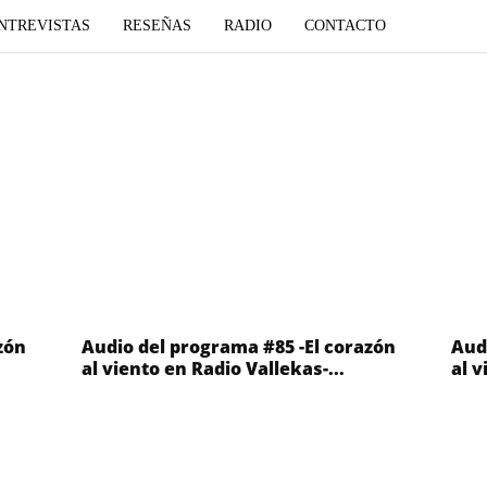
NTREVISTAS
RESEÑAS
RADIO
CONTACTO
zón
Audio del programa #85 -El corazón
Aud
al viento en Radio Vallekas-...
al v