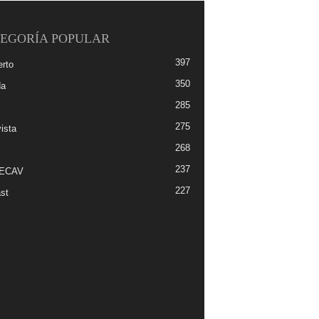
EGORÍA POPULAR
397
erto
350
da
285
275
ista
268
237
-ECAV
227
st