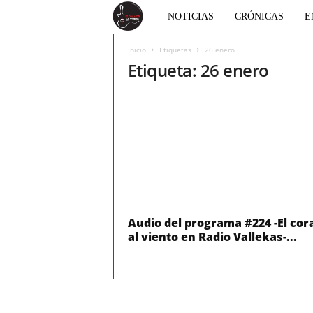
E
NOTICIAS
CRÓNICAS
E
l
Inicio
Etiquetas
26 enero
Etiqueta: 26 enero
c
o
r
a
z
Audio del programa #224 -El cor
al viento en Radio Vallekas-...
ó
n