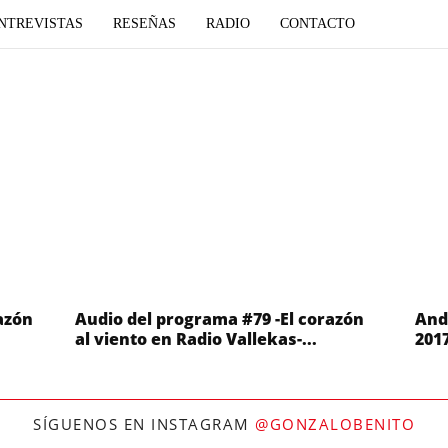
NTREVISTAS
RESEÑAS
RADIO
CONTACTO
azón
Audio del programa #79 -El corazón
Andr
al viento en Radio Vallekas-...
201
SÍGUENOS EN INSTAGRAM
@GONZALOBENITO