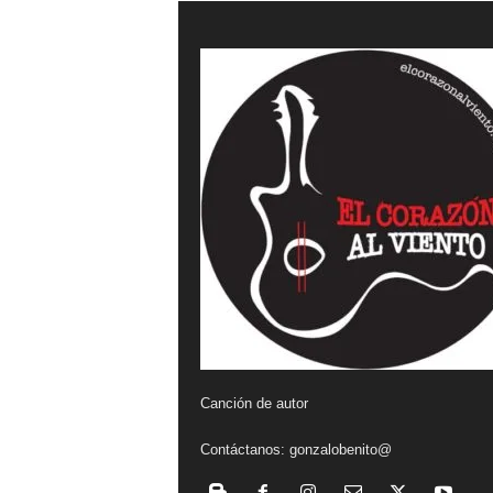
a
l
v
i
e
n
t
o
Canción de autor
Contáctanos:
gonzalobenito@