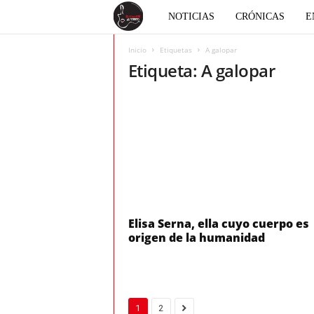
E
NOTICIAS
CRÓNICAS
E
l
Inicio
Etiquetas
A galopar
Etiqueta: A galopar
c
o
r
a
z
Elisa Serna, ella cuyo cuerpo es
origen de la humanidad
ó
n
1
2