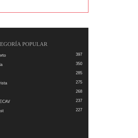
EGORÍA POPULAR
397
erto
350
da
285
275
ista
268
237
-ECAV
227
st