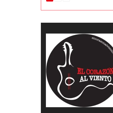
a
l
v
i
e
n
t
o