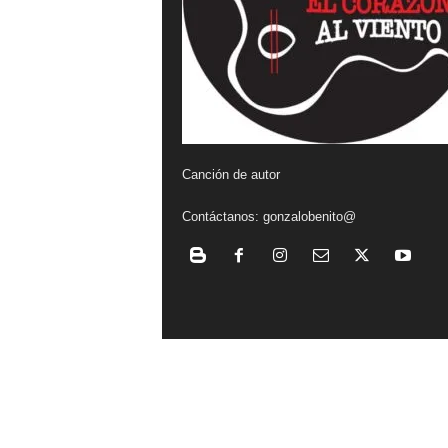
a
l
v
i
Canción de autor
e
Contáctanos:
gonzalobenito@
n
t
o