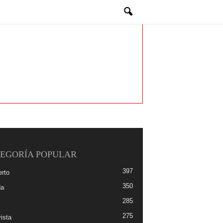
EGORÍA POPULAR
397
erto
350
da
285
275
ista