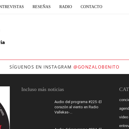
NTREVISTAS
RESEÑAS
RADIO
CONTACTO
a
ia
SÍGUENOS EN INSTAGRAM
@GONZALOBENITO
Incluso más noticias
CAT
conci
Audio del programa #225 -El
corazón al viento en Radio
agen
Vallekas-...
video
entrev