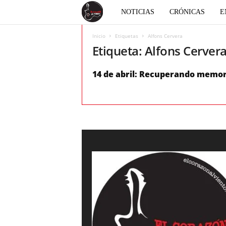
E
NOTICIAS
CRÓNICAS
E
l
Inicio
Etiquetas
Alfons Cervera
Etiqueta: Alfons Cerver
c
14 de abril: Recuperando memor
o
r
a
z
ó
n