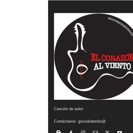
a
l
v
i
e
n
t
o
Canción de autor
Contáctanos:
gonzalobenito@