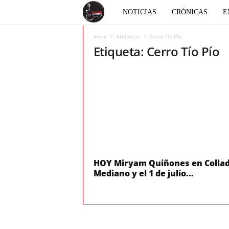
E
NOTICIAS
CRÓNICAS
E
l
Inicio
Etiquetas
Cerro Tío Pío
Etiqueta: Cerro Tío Pío
c
o
r
a
z
HOY Miryam Quiñones en Colla
Mediano y el 1 de julio...
ó
n