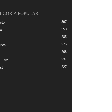
EGORÍA POPULAR
397
erto
350
da
285
275
ista
268
237
-ECAV
227
st