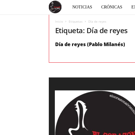
E
NOTICIAS
CRÓNICAS
E
l
Inicio
Etiquetas
Día de reyes
Etiqueta: Día de reyes
c
Día de reyes (Pablo Milanés)
o
r
a
z
ó
n