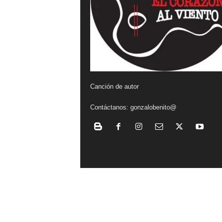
a
l
v
i
Canción de autor
e
Contáctanos:
gonzalobenito@
n
t
o