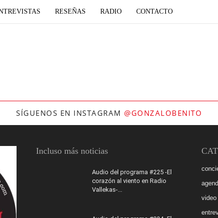
NTREVISTAS
RESEÑAS
RADIO
CONTACTO
SÍGUENOS EN INSTAGRAM
@GONZALOBENITO
Incluso más noticias
CAT
conci
Audio del programa #225 -El
corazón al viento en Radio
agen
Vallekas-...
video
entrev