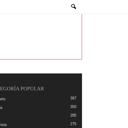
EGORÍA POPULAR
397
erto
350
da
285
275
ista