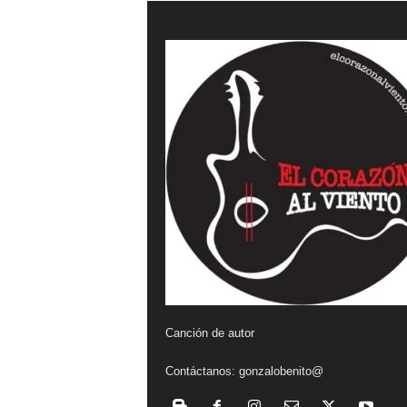
a
l
v
i
e
n
t
o
Canción de autor
Contáctanos:
gonzalobenito@