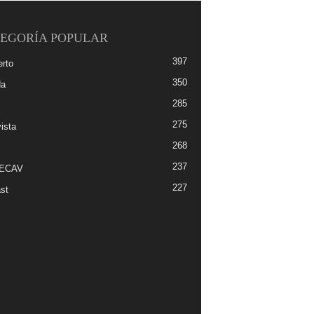
EGORÍA POPULAR
397
erto
350
da
285
275
ista
268
237
-ECAV
227
st