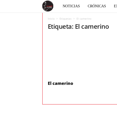
E
NOTICIAS
CRÓNICAS
E
l
Inicio
Etiquetas
El camerino
Etiqueta: El camerino
c
o
r
a
z
El camerino
ó
n