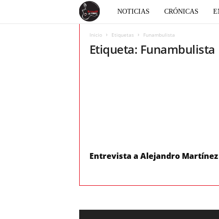
E
NOTICIAS
CRÓNICAS
E
l
Inicio
Etiquetas
Funambulista
Etiqueta: Funambulista
c
o
r
a
z
Entrevista a Alejandro Martínez
ó
n