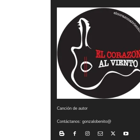
a
l
v
i
e
n
t
o
Canción de autor
Contáctanos:
gonzalobenito@