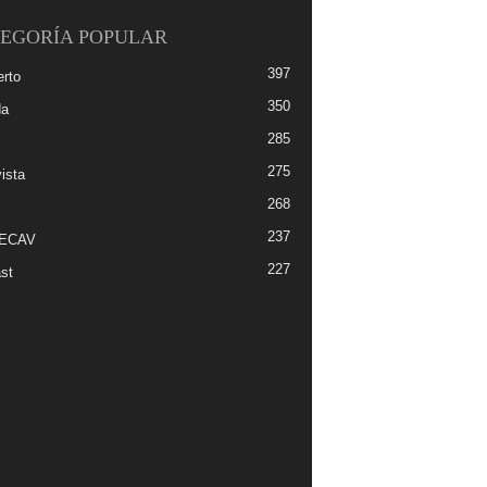
EGORÍA POPULAR
397
erto
350
da
285
275
ista
268
237
-ECAV
227
st