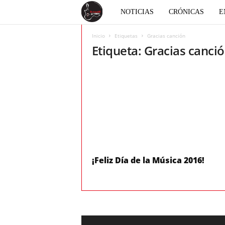
E
NOTICIAS
CRÓNICAS
E
l
Inicio
Etiquetas
Gracias canción
Etiqueta: Gracias canci
c
o
r
a
z
¡Feliz Día de la Música 2016!
ó
n