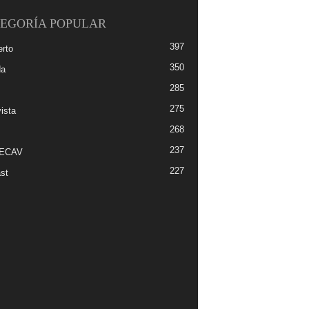
EGORÍA POPULAR
397
erto
350
da
285
275
ista
268
237
-ECAV
227
st