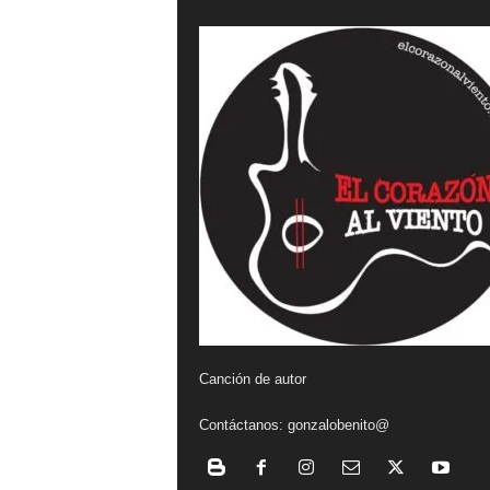
a
l
v
i
e
n
t
o
Canción de autor
Contáctanos:
gonzalobenito@