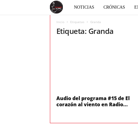
E
NOTICIAS
CRÓNICAS
E
l
Inicio
Etiquetas
Granda
Etiqueta: Granda
c
o
r
a
z
Audio del programa #15 de El
corazón al viento en Radio...
ó
n