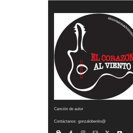
a
l
v
i
e
n
t
o
Canción de autor
Contáctanos:
gonzalobenito@