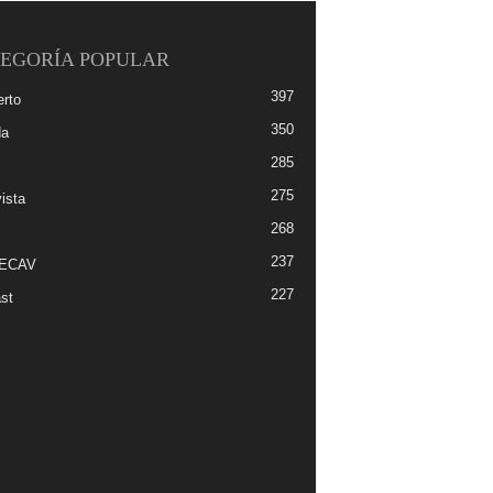
EGORÍA POPULAR
397
erto
350
da
285
275
ista
268
237
-ECAV
227
st