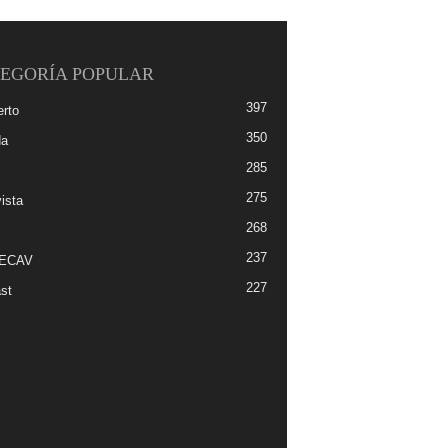
EGORÍA POPULAR
397
erto
350
da
285
275
ista
268
237
-ECAV
227
st