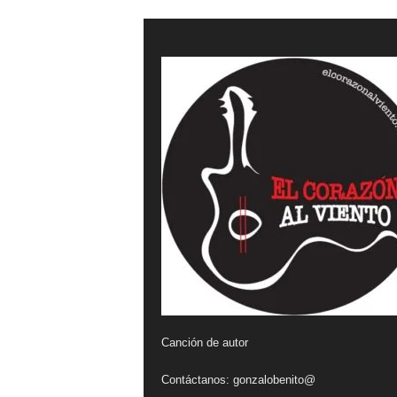
a
l
v
i
e
n
t
o
Canción de autor
Contáctanos:
gonzalobenito@