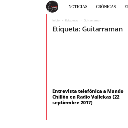
E
NOTICIAS
CRÓNICAS
E
l
Inicio
Etiquetas
Guitarraman
Etiqueta: Guitarraman
c
o
r
a
z
Entrevista telefónica a Mundo
Chillón en Radio Vallekas (22
septiembre 2017)
ó
n