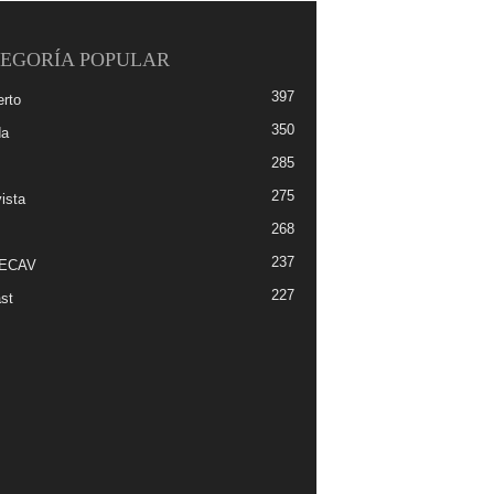
EGORÍA POPULAR
397
erto
350
da
285
275
ista
268
237
-ECAV
227
st