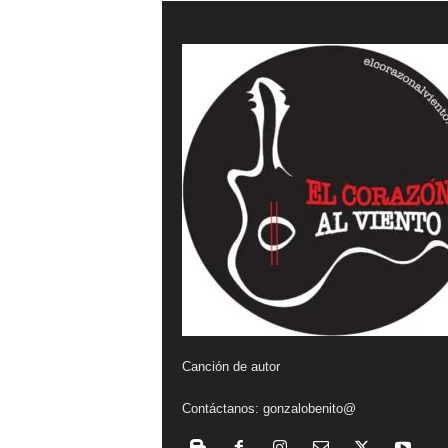
a
l
v
i
e
n
t
o
Canción de autor
Contáctanos:
gonzalobenito@