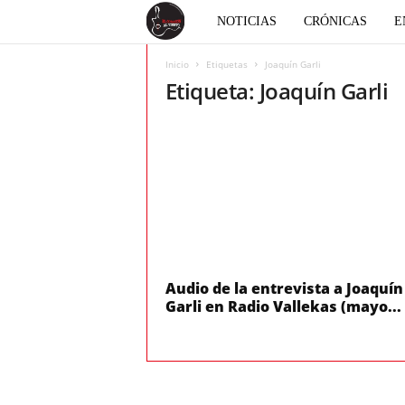
E
NOTICIAS
CRÓNICAS
E
l
Inicio
Etiquetas
Joaquín Garli
Etiqueta: Joaquín Garli
c
o
r
a
z
Audio de la entrevista a Joaquín
Garli en Radio Vallekas (mayo...
ó
n