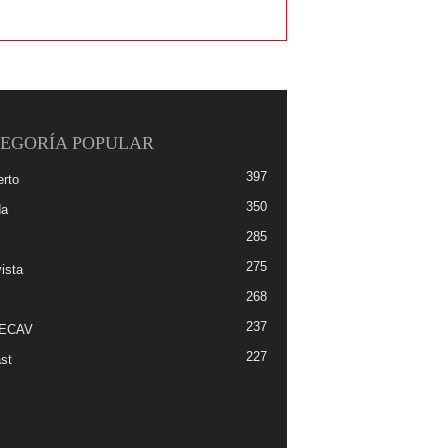
EGORÍA POPULAR
397
erto
350
da
285
275
ista
268
237
-ECAV
227
st