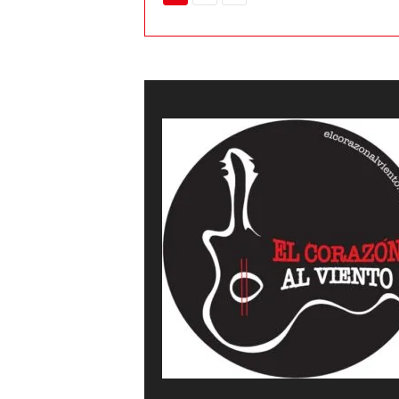
a
l
v
i
e
n
t
o