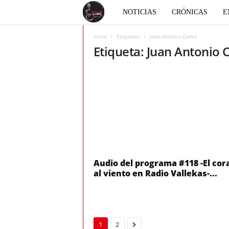
E
NOTICIAS
CRÓNICAS
E
l
Inicio
Etiquetas
Juan Antonio Canta
Etiqueta: Juan Antonio 
c
o
r
a
z
Audio del programa #118 -El cor
al viento en Radio Vallekas-...
ó
n
1
2