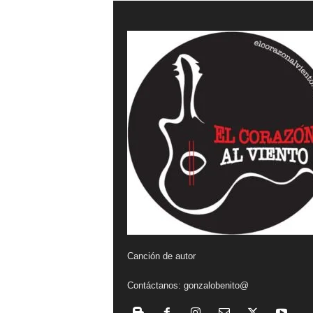
a
l
v
i
e
n
t
o
Canción de autor
Contáctanos:
gonzalobenito@