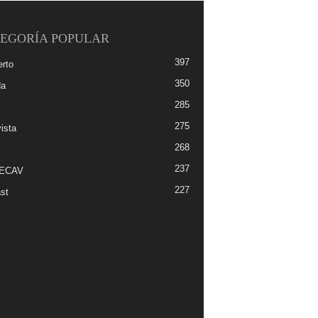
EGORÍA POPULAR
397
erto
350
da
285
275
ista
268
237
-ECAV
227
st