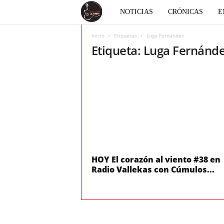
E
NOTICIAS
CRÓNICAS
E
l
Inicio
Etiquetas
Luga Fernández
Etiqueta: Luga Fernánd
c
o
r
a
z
HOY El corazón al viento #38 en
Radio Vallekas con Cúmulos...
ó
n