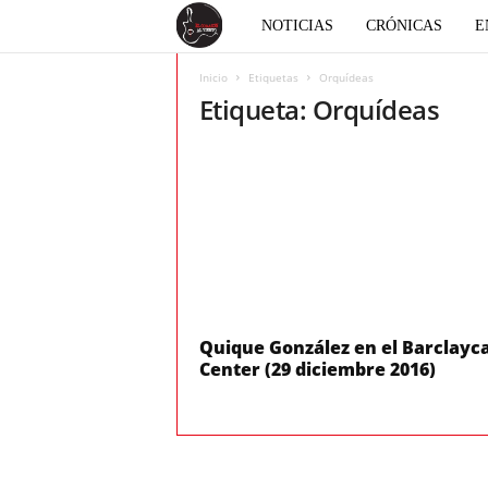
E
NOTICIAS
CRÓNICAS
E
l
Inicio
Etiquetas
Orquídeas
Etiqueta: Orquídeas
c
o
r
a
z
Quique González en el Barclayc
Center (29 diciembre 2016)
ó
n