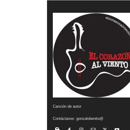
a
l
v
i
e
n
t
o
Canción de autor
Contáctanos:
gonzalobenito@