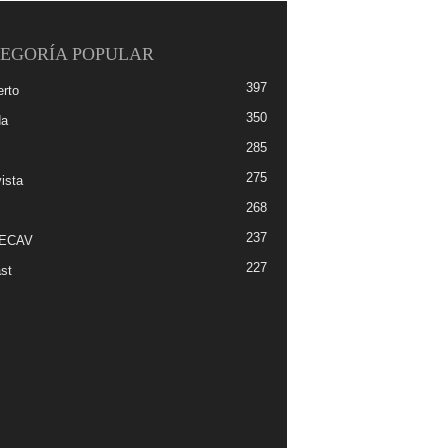
EGORÍA POPULAR
397
erto
350
da
285
275
ista
268
237
-ECAV
227
st