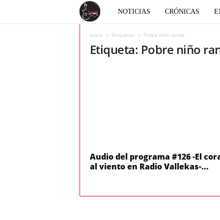
E
NOTICIAS
CRÓNICAS
E
l
Inicio
Etiquetas
Pobre niño rande
Etiqueta: Pobre niño ra
c
o
r
a
z
Audio del programa #126 -El cor
al viento en Radio Vallekas-...
ó
n