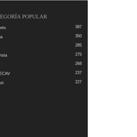
EGORÍA POPULAR
397
erto
350
da
285
275
ista
268
237
-ECAV
227
st