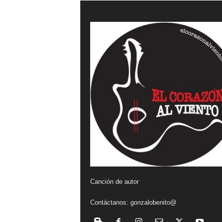
a
l
v
i
e
n
t
o
Canción de autor
Contáctanos:
gonzalobenito@