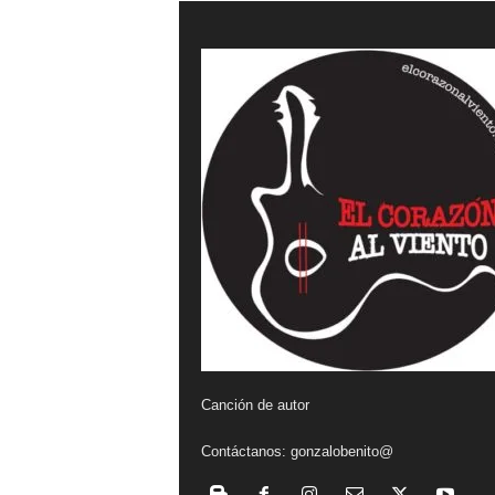
a
l
v
i
e
n
t
o
Canción de autor
Contáctanos:
gonzalobenito@