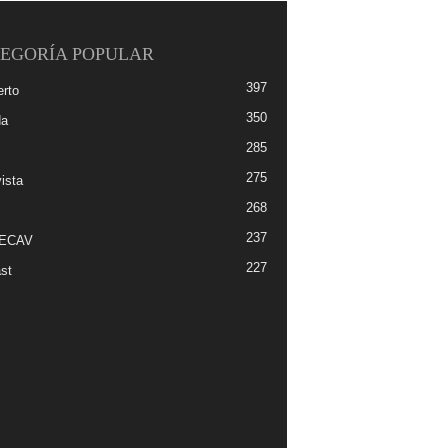
EGORÍA POPULAR
397
erto
350
da
285
275
ista
268
237
-ECAV
227
st