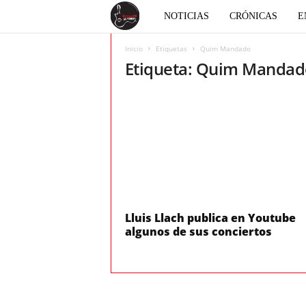
E
NOTICIAS
CRÓNICAS
E
l
Inicio
Etiquetas
Quim Mandado
Etiqueta: Quim Manda
c
o
r
a
z
Lluis Llach publica en Youtube
algunos de sus conciertos
ó
n