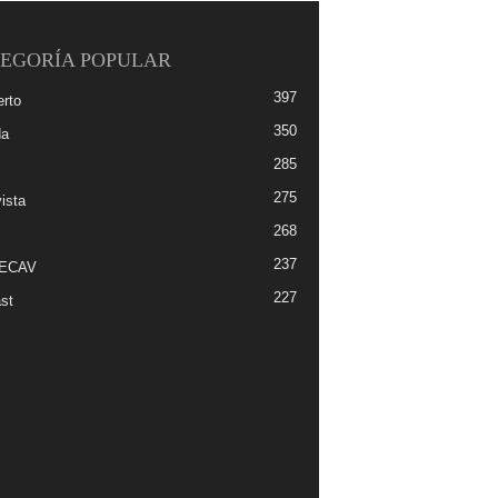
EGORÍA POPULAR
397
erto
350
da
285
275
ista
268
237
-ECAV
227
st