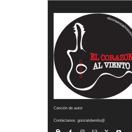
a
l
v
i
e
n
t
o
Canción de autor
Contáctanos:
gonzalobenito@