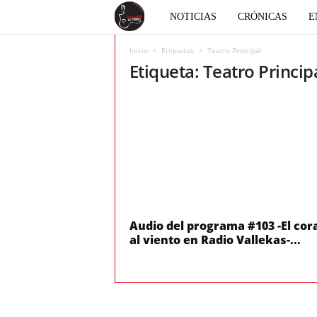
E
NOTICIAS
CRÓNICAS
E
l
Inicio
Etiquetas
Teatro Principal
Etiqueta: Teatro Princip
c
o
r
a
z
Audio del programa #103 -El cor
al viento en Radio Vallekas-...
ó
n