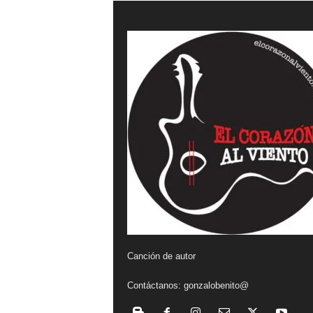
a
l
v
i
e
n
t
o
Canción de autor
Contáctanos:
gonzalobenito@