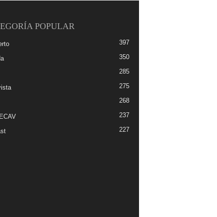
EGORÍA POPULAR
397
erto
350
da
285
275
ista
268
237
-ECAV
227
st