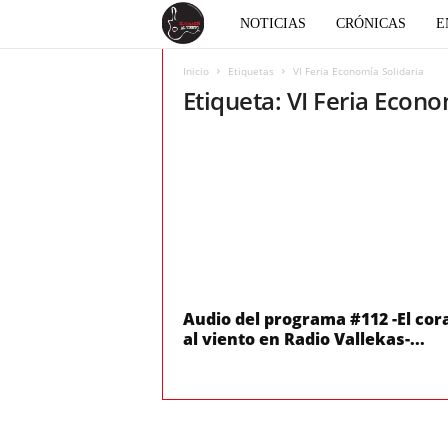
E
NOTICIAS
CRÓNICAS
E
l
Inicio
Etiquetas
VI Feria Economía Solidaria
Etiqueta: VI Feria Econo
c
o
r
a
z
Audio del programa #112 -El cor
al viento en Radio Vallekas-...
ó
n