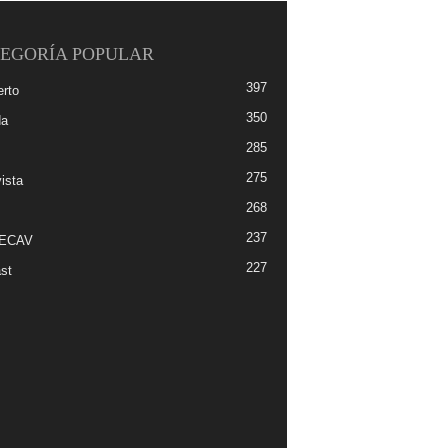
EGORÍA POPULAR
397
erto
350
da
285
275
ista
268
237
-ECAV
227
st