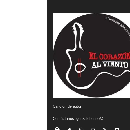
a
l
v
i
e
n
t
o
Canción de autor
Contáctanos:
gonzalobenito@