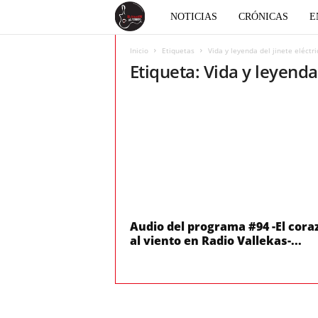
E
NOTICIAS
CRÓNICAS
E
l
Inicio
Etiquetas
Vida y leyenda del jinete eléctri
Etiqueta: Vida y leyenda 
c
o
r
a
z
Audio del programa #94 -El cora
al viento en Radio Vallekas-...
ó
n