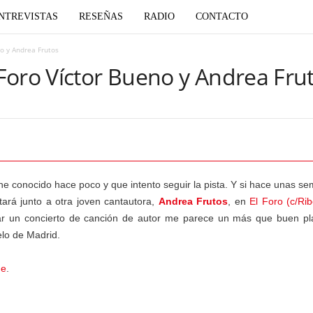
NTREVISTAS
RESEÑAS
RADIO
CONTACTO
o y Andrea Frutos
Foro Víctor Bueno y Andrea Fru
e conocido hace poco y que intento seguir la pista. Y si hace unas se
tará junto a otra joven cantautora,
Andrea Frutos
, en
El Foro (c/Rib
har un concierto de canción de autor me parece un más que buen pl
elo de Madrid.
de
.