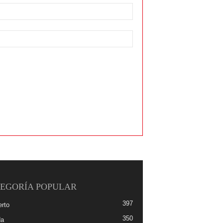
EGORÍA POPULAR
397
erto
350
da