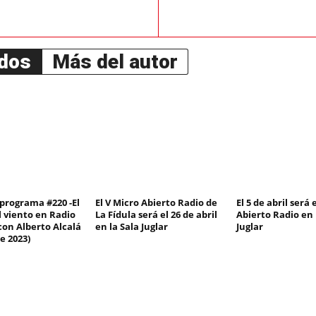
ados
Más del autor
 programa #220 -El
El V Micro Abierto Radio de
El 5 de abril será 
l viento en Radio
La Fídula será el 26 de abril
Abierto Radio en 
con Alberto Alcalá
en la Sala Juglar
Juglar
e 2023)