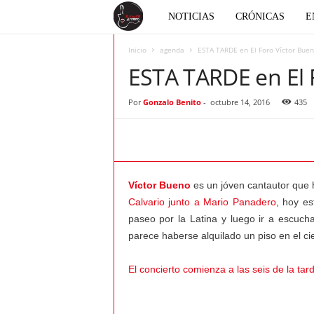
E
NOTICIAS
CRÓNICAS
E
l
Inicio
agenda
ESTA TARDE en El Foro Víctor Buen
ESTA TARDE en El 
c
Por
Gonzalo Benito
-
octubre 14, 2016
435
o
r
a
Víctor Bueno
es un jóven cantautor que h
Calvario junto a Mario Panadero
, hoy es
z
paseo por la Latina y luego ir a escuc
parece haberse alquilado un piso en el ci
ó
El concierto comienza a las seis de la tar
n