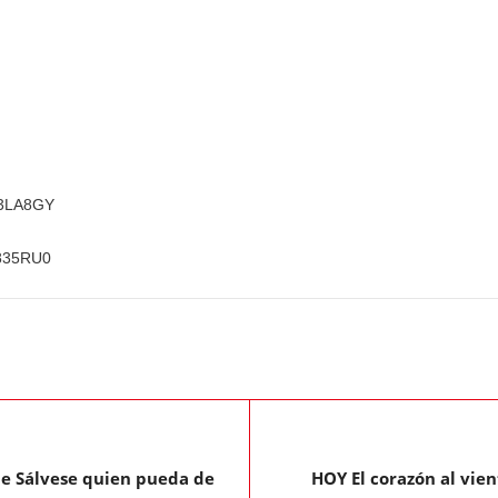
b3LA8GY
L835RU0
de Sálvese quien pueda de
HOY El corazón al vien