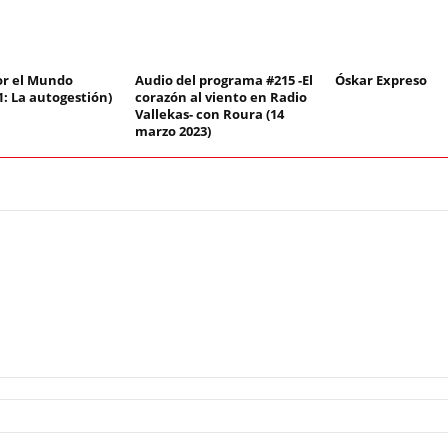
or el Mundo
Audio del programa #215 -El
Óskar Expreso
1: La autogestión)
corazón al viento en Radio
Vallekas- con Roura (14
marzo 2023)