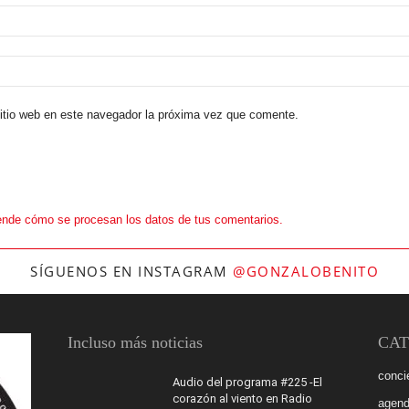
sitio web en este navegador la próxima vez que comente.
nde cómo se procesan los datos de tus comentarios.
SÍGUENOS EN INSTAGRAM
@GONZALOBENITO
Incluso más noticias
CAT
conci
Audio del programa #225 -El
corazón al viento en Radio
agen