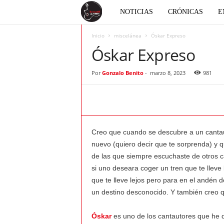
E
NOTICIAS
CRÓNICAS
E
l
Inicio
miscelánea
Óskar Expreso
Óskar Expreso
c
Por
Gonzalo Benito
-
marzo 8, 2023
981
o
r
a
Creo que cuando se descubre a un cantaut
nuevo (quiero decir que te sorprenda) y 
z
de las que siempre escuchaste de otros ca
si uno deseara coger un tren que te lleve 
ó
que te lleve lejos pero para en el andén 
un destino desconocido. Y también creo
n
Óskar
es uno de los cantautores que he 