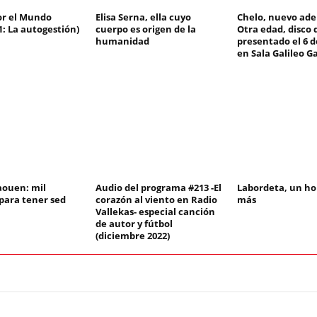
or el Mundo
Elisa Serna, ella cuyo
Chelo, nuevo ade
1: La autogestión)
cuerpo es origen de la
Otra edad, disco 
humanidad
presentado el 6 
en Sala Galileo Ga
aouen: mil
Audio del programa #213 -El
Labordeta, un ho
 para tener sed
corazón al viento en Radio
más
Vallekas- especial canción
de autor y fútbol
(diciembre 2022)