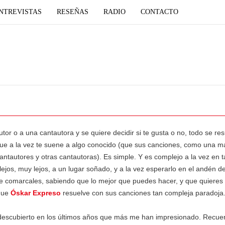
NTREVISTAS
RESEÑAS
RADIO
CONTACTO
or o a una cantautora y se quiere decidir si te gusta o no, todo se re
que a la vez te suene a algo conocido (que sus canciones, como una ma
ntautores y otras cantautoras). Es simple. Y es complejo a la vez en 
lejos, muy lejos, a un lugar soñado, y a la vez esperarlo en el andén d
de comarcales, sabiendo que lo mejor que puedes hacer, y que quieres 
 que
Óskar Expreso
resuelve con sus canciones tan compleja paradoja
descubierto en los últimos años que más me han impresionado. Recuerd