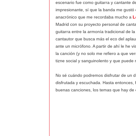
a
escenario fue como guitarra y cantante d
impresionante, sí que la banda me gustó 
l
anacrónico que me recordaba mucho a
L
Madrid con su proyecto personal de cant
v
guitarra entre la armonía tradicional de l
cantautor que busca más el eco del aplau
i
ante un micrófono. A partir de ahí le he 
la canción (y no solo me refiero a que ve
e
tizne social y sanguinolento y que puede m
n
No sé cuándo podremos disfrutar de un d
disfrutada y escuchada. Hasta entonces, h
t
buenas canciones, los temas que hay de 
o