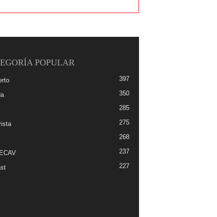
EGORÍA POPULAR
397
erto
350
da
285
275
ista
268
237
-ECAV
227
st