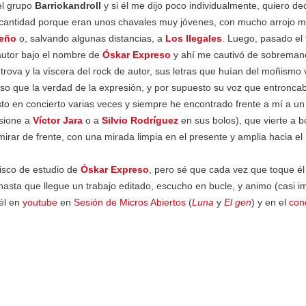
el grupo
Barriokandroll
y si él me dijo poco individualmente, quiero de
cantidad porque eran unos chavales muy jóvenes, con mucho arrojo mu
eño
o, salvando algunas distancias, a
Los Ilegales
. Luego, pasado el 
autor bajo el nombre de
Óskar Expreso
y ahí me cautivó de sobremane
a trova y la víscera del rock de autor, sus letras que huían del moñismo
so que la verdad de la expresión, y por supuesto su voz que entroncab
visto en concierto varias veces y siempre he encontrado frente a mí a u
rsione a
Víctor Jara
o a
Silvio Rodríguez
en sus bolos), que vierte a 
irar de frente, con una mirada limpia en el presente y amplia hacia el 
isco de estudio de
Óskar Expreso
, pero sé que cada vez que toque él
asta que llegue un trabajo editado, escucho en bucle, y animo (casi im
él en
youtube
en
Sesión de Micros Abiertos
(
Luna
y
El gen
) y en el
con