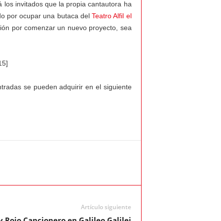
 los invitados que la propia cantautora ha
ado por ocupar una butaca del
Teatro Alfil el
usión por comenzar un nuevo proyecto, sea
15]
ntradas se pueden adquirir en el siguiente
Artículo siguiente
 Rojo Cancionero en Galileo Galilei