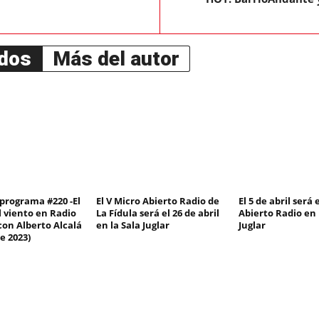
ados
Más del autor
 programa #220 -El
El V Micro Abierto Radio de
El 5 de abril será 
l viento en Radio
La Fídula será el 26 de abril
Abierto Radio en 
con Alberto Alcalá
en la Sala Juglar
Juglar
e 2023)