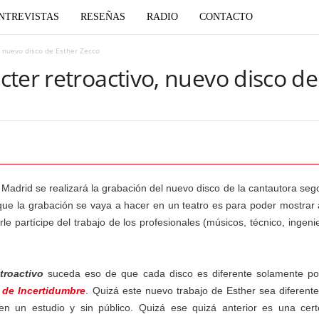
NTREVISTAS
RESEÑAS
RADIO
CONTACTO
, nuevo disco de Esther Zecco
ter retroactivo, nuevo disco de
de Madrid se realizará la grabación del nuevo disco de la cantautora se
que la grabación se vaya a hacer en un teatro es para poder mostrar a
e partícipe del trabajo de los profesionales (músicos, técnico, ingenie
troactivo
suceda eso de que cada disco es diferente solamente p
o de Incertidumbre
. Quizá este nuevo trabajo de Esther sea diferente
n un estudio y sin público. Quizá ese quizá anterior es una ce