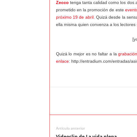
a
Zecco
tenga tanta calidad como los dos 
prometido en la promoción de este
event
l
próximo 19 de abril
. Quizá desde la sens
ella misma quien convenza a los lectores
v
[y
i
Quizá lo mejor es no faltar a la
grabació
e
enlace
: http://entradium.com/entradas/as
n
t
o
Artículo anterior
Videoclip de La vida plena