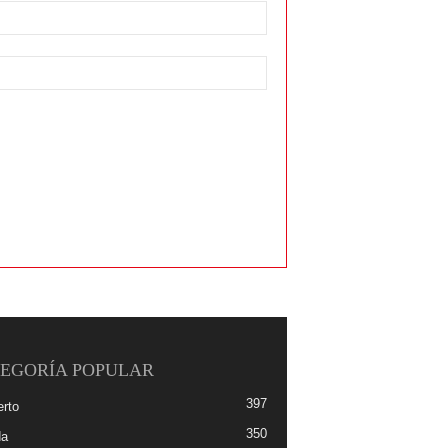
EGORÍA POPULAR
397
erto
350
da