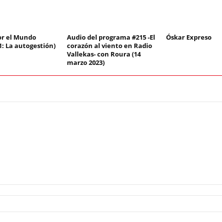
or el Mundo
Audio del programa #215 -El
Óskar Expreso
1: La autogestión)
corazón al viento en Radio
Vallekas- con Roura (14
marzo 2023)