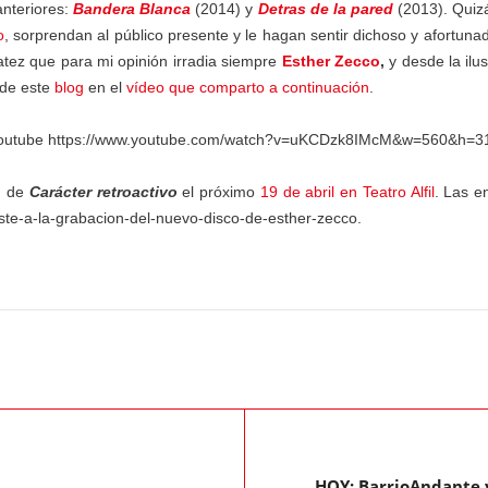
anteriores:
Bandera Blanca
(2014) y
Detras de la pared
(2013). Quizá
o
, sorprendan al público presente y le hagan sentir dichoso y afortun
atez que para mi opinión irradia siempre
Esther Zecco
,
y desde la il
 de este
blog
en el
vídeo que comparto a continuación
.
outube https://www.youtube.com/watch?v=uKCDzk8IMcM&w=560&h=3
n
de
Carácter retroactivo
el próximo
19 de abril en Teatro Alfil
. Las e
iste-a-la-grabacion-del-nuevo-disco-de-esther-zecco.
HOY: BarrioAndante y