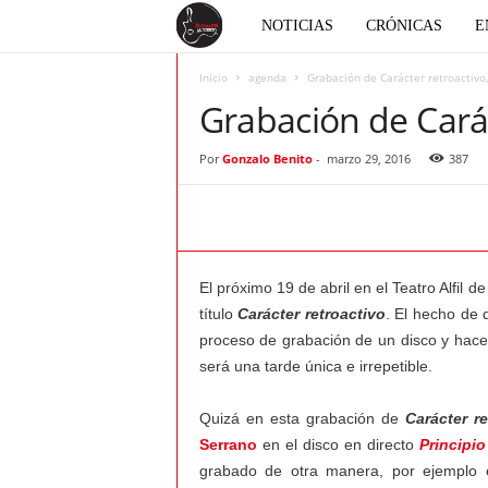
E
NOTICIAS
CRÓNICAS
E
l
Inicio
agenda
Grabación de Carácter retroactivo
Grabación de Carác
c
Por
Gonzalo Benito
-
marzo 29, 2016
387
o
r
a
El próximo 19 de abril en el Teatro Alfil 
título
Carácter retroactivo
. El hecho de 
z
proceso de grabación de un disco y hacerl
será una tarde única e irrepetible.
ó
Quizá en esta grabación de
Carácter re
n
Serrano
en el disco en directo
Principi
grabado de otra manera, por ejemplo e