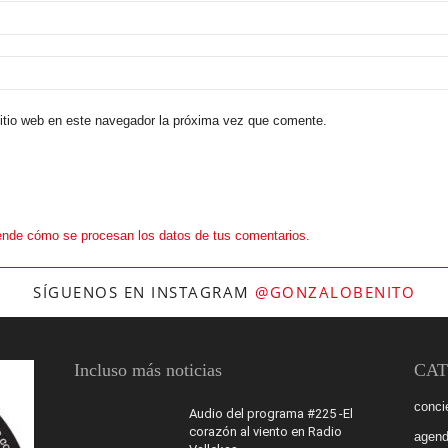
sitio web en este navegador la próxima vez que comente.
nde cómo se procesan los datos de tus comentarios.
SÍGUENOS EN INSTAGRAM
@GONZALOBENITO
Incluso más noticias
CAT
conci
Audio del programa #225 -El
corazón al viento en Radio
agen