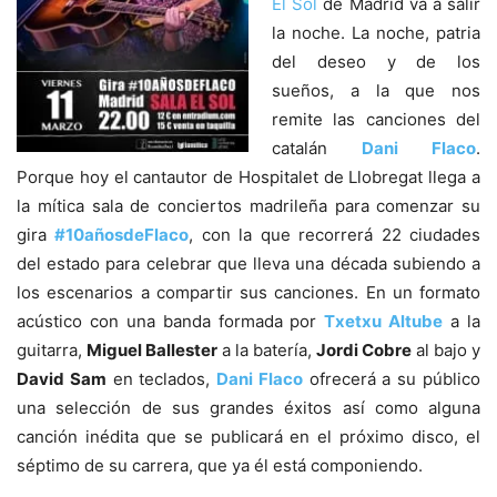
El Sol
de Madrid va a salir
la noche. La noche, patria
del deseo y de los
sueños, a la que nos
remite las canciones del
catalán
Dani Flaco
.
Porque hoy el cantautor de Hospitalet de Llobregat llega a
la mítica sala de conciertos madrileña para comenzar su
gira
#10añosdeFlaco
, con la que recorrerá 22 ciudades
del estado para celebrar que lleva una década subiendo a
los escenarios a compartir sus canciones. En un formato
acústico con una banda formada por
Txetxu Altube
a la
guitarra,
Miguel Ballester
a la batería,
Jordi Cobre
al bajo y
David Sam
en teclados,
Dani Flaco
ofrecerá a su público
una selección de sus grandes éxitos así como alguna
canción inédita que se publicará en el próximo disco, el
séptimo de su carrera, que ya él está componiendo.