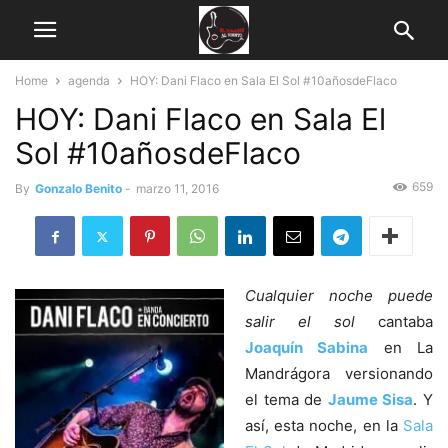
Home
agenda
HOY: Dani Flaco en Sala El Sol #10añosdeFlaco
HOY: Dani Flaco en Sala El
Sol #10añosdeFlaco
659
By
Gonzalo Benito
-
marzo 11, 2016
Cualquier noche puede
salir el sol
cantaba
Joaquín Sabina
en La
Mandrágora versionando
el tema de
Jaume Sisa
. Y
así, esta noche, en la
Sala