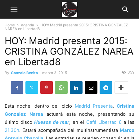
Home
agenda
HOY: Madrid presenta 2015: CRISTINA GONZÁLEZ
NAREA en Libertad8
HOY: Madrid presenta 2015:
CRISTINA GONZÁLEZ NAREA
en Libertad8
359
By
Gonzalo Benito
-
marzo 3, 2015
Esta noche, dentro del ciclo
Madrid Presenta
,
Cristina
González Narea
actuará esta noche, presentando su
último disco
Huesos de mar
, en el
Café Libertad 8
a las
21.30h
. Estará acompañada del multinstrumentista
Marco
Antonio Chacolla
. Las entradas se pueden conseguir en la