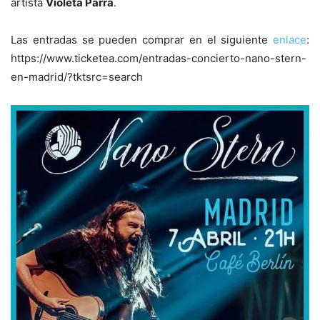
artista
Violeta Parra
.
Las entradas se pueden comprar en el siguiente
enlace
:
https://www.ticketea.com/entradas-concierto-nano-stern-
en-madrid/?tktsrc=search