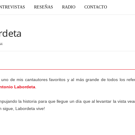
NTREVISTAS
RESEÑAS
RADIO
CONTACTO
rdeta
44
uno de mis cantautores favoritos y al más grande de todos los refe
ntonio Labordeta
.
ujando la historia para que llegue un día que al levantar la vista v
ón sigue, Labordeta vive!