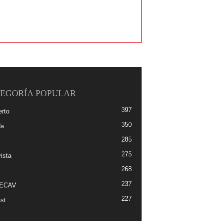
EGORÍA POPULAR
397
erto
350
da
285
275
ista
268
237
-ECAV
227
st