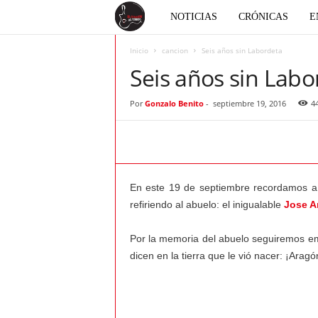
E
NOTICIAS
CRÓNICAS
E
l
Inicio
cancion
Seis años sin Labordeta
Seis años sin Labo
c
Por
Gonzalo Benito
-
septiembre 19, 2016
4
o
r
a
En este 19 de septiembre recordamos a 
refiriendo al abuelo: el inigualable
Jose A
z
Por la memoria del abuelo seguiremos emp
ó
dicen en la tierra que le vió nacer: ¡Arag
n