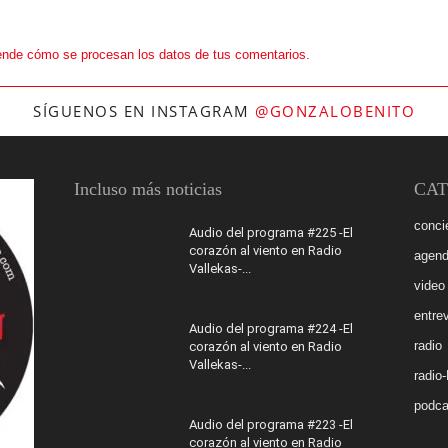
nde cómo se procesan los datos de tus comentarios.
SÍGUENOS EN INSTAGRAM
@GONZALOBENITO
Incluso más noticias
CAT
conci
Audio del programa #225 -El
corazón al viento en Radio
agen
Vallekas-...
video
entrev
Audio del programa #224 -El
radio
corazón al viento en Radio
Vallekas-...
radio
podca
Audio del programa #223 -El
corazón al viento en Radio