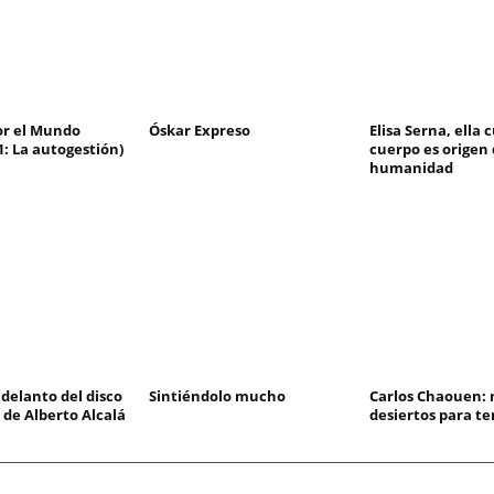
or el Mundo
Óskar Expreso
Elisa Serna, ella 
1: La autogestión)
cuerpo es origen 
humanidad
delanto del disco
Sintiéndolo mucho
Carlos Chaouen: 
 de Alberto Alcalá
desiertos para te