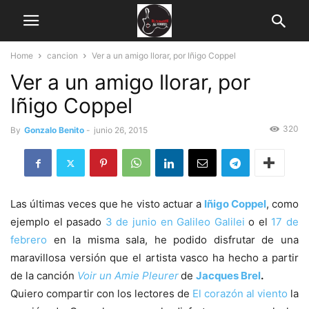
Home
cancion
Ver a un amigo llorar, por Iñigo Coppel
Ver a un amigo llorar, por
Iñigo Coppel
320
By
Gonzalo Benito
-
junio 26, 2015
Las últimas veces que he visto actuar a
Iñigo Coppel
, como
ejemplo el pasado
3 de junio en Galileo Galilei
o el
17 de
febrero
en la misma sala, he podido disfrutar de una
maravillosa versión que el artista vasco ha hecho a partir
de la canción
Voir un Amie Pleurer
de
Jacques Brel
.
Quiero compartir con los lectores de
El corazón al viento
la