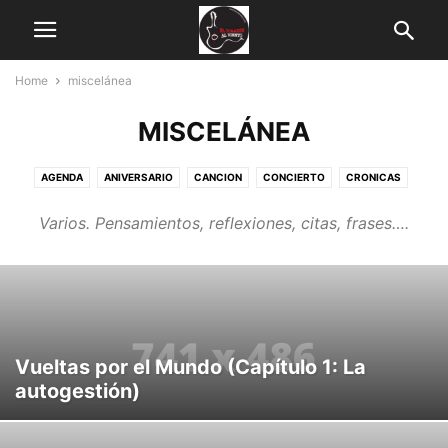
Home
miscelánea
MISCELÁNEA
AGENDA
ANIVERSARIO
CANCION
CONCIERTO
CRONICAS
DEP
DISCO
DVD
EMISIÓN
ENTREVISTA
HOMENAJE
LIBRO
Varios. Pensamientos, reflexiones, citas, frases….
MECENAZGO
MISCELÁNEA
NOTICIAS
PELICULA
PLAYLIST
PODCAST
POESÍA
RADIO
RESEÑAS
SEMBLANZA
VIDEO
Vueltas por el Mundo (Capítulo 1: La
autogestión)