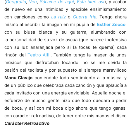
(
Geografía
,
Ven
,
Sácame de aquí
,
Está bien así
), y acabar
de nuevo en una intimidad y apacible ensimismamiento
con canciones como
La raíz
o
Guerra fría
. Tengo ahora
mismo al escribir la imagen en mi pupila de
Esther Zecco
,
con su blusa blanca y su guitarra, alumbrando con
la personalidad de su voz de ascua (que parece inofensiva
con su luz anaranjada pero si la tocas te quema) cada
rincón del
Teatro Alfil
. También tengo la imagen de unos
músicos que disfrutaban tocando, no se me olvida la
pasión del teclista y por supuesto el siempre maravilloso
Manu Clavijo
poniéndole todo sentimiento a la música, y
de un público que celebraba cada canción y que aplaudía a
cada invitado con una energía envidiable. Aquella noche el
esfuerzo de mucho gente hizo que todo quedara a pedir
de boca, y así con mi boca digo ahora que tengo ganas,
con carácter retroactivo, de tener entre mis manos el disco
Carácter Retroactivo
.