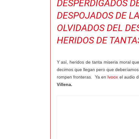
DESPERDIGADOS D
a
DESPOJADOS DE LA
l
OLVIDADOS DEL DE
v
HERIDOS DE TANTA
i
e
Y así, heridos de tanta miseria moral qu
decimos que llegan pero que deberíamos 
n
rompen fronteras. Ya en
Ivoox
el audio 
Villena.
t
o