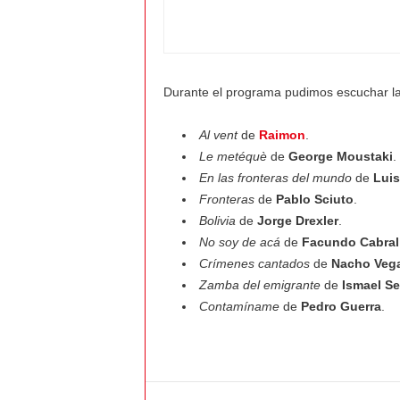
Durante el programa pudimos escuchar la
Al vent
de
Raimon
.
Le metéquè
de
George Moustaki
.
En las fronteras del mundo
de
Luis
Fronteras
de
Pablo Sciuto
.
Bolivia
de
Jorge Drexler
.
No soy de acá
de
Facundo Cabral
Crímenes cantados
de
Nacho Veg
Zamba del emigrante
de
Ismael Se
Contamíname
de
Pedro Guerra
.