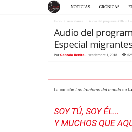
E
NOTICIAS
CRÓNICAS
E
l
Inicio
miscelánea
Audio del programa #107 -El co
Audio del programa
c
Especial migrantes
o
Por
Gonzalo Benito
-
septiembre 1, 2018
62
r
a
La canción
Las fronteras del mundo
de
L
z
ó
SOY TÚ, SOY ÉL…
n
Y MUCHOS QUE AQU