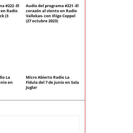
a #222 -El
Audio del programa #221 -El
 en Radio
corazón al viento en Radio
ck (3
Vallekas- con Iñigo Coppel
(27 octubre 2023)
dio La
Micro Abierto Radio La
unio en
Fídula del 7 de junio en Sala
Juglar