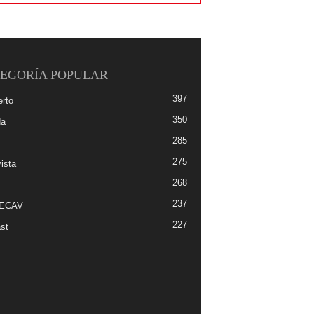
EGORÍA POPULAR
397
erto
350
da
285
275
ista
268
237
-ECAV
227
st