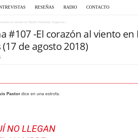
NTREVISTAS
RESEÑAS
RADIO
CONTACTO
razón al viento en Radio Vallekas- Especial...
 #107 -El corazón al viento en 
 (17 de agosto 2018)
5
uis Pastor
dice en una estrofa:
Í NO LLEGAN