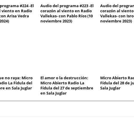
 programa #224 -El
Audio del programa #223 -El
Audio del program
l viento en Radio
corazón al viento en Radio
corazón al viento
con Arisa Vedra
Vallekas- con Pablo Ríos (10
Vallekas- con Isro
2024)
noviembre 2023)
noviembre 2023)
ue no raya: Micro
El amor o la destrucción:
Micro Abierto Ra
dio La Fídula del
Micro Abierto Radio La
Fídula del 28 de j
re en Sala Juglar
Fídula del 27 de septiembre
Sala Juglar
en Sala Juglar