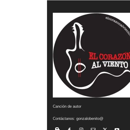
a
l
v
i
e
n
t
o
Canción de autor
Contáctanos:
gonzalobenito@