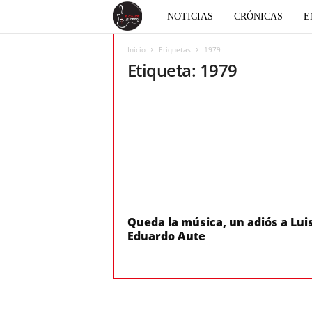
E
NOTICIAS
CRÓNICAS
E
l
Inicio
Etiquetas
1979
Etiqueta: 1979
c
o
r
a
z
Queda la música, un adiós a Lui
Eduardo Aute
ó
n