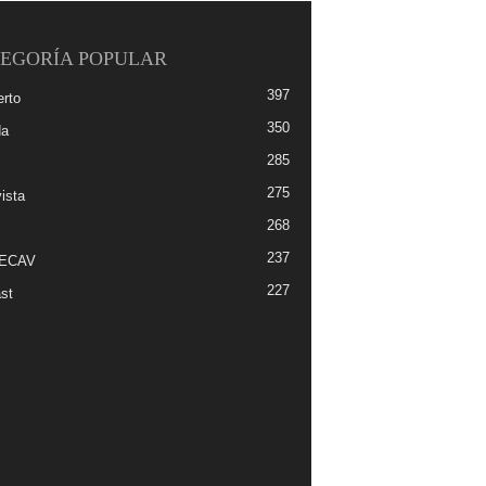
EGORÍA POPULAR
397
erto
350
da
285
275
ista
268
237
-ECAV
227
st