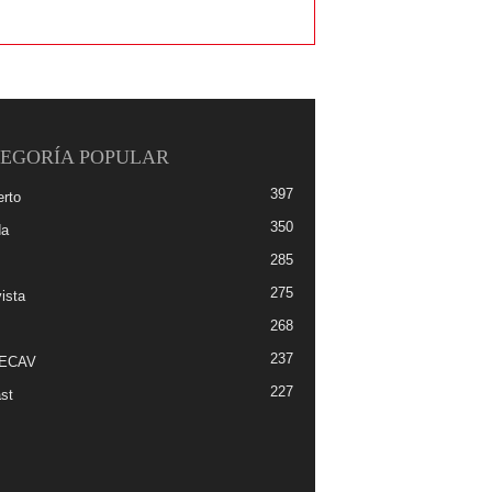
EGORÍA POPULAR
397
erto
350
da
285
275
ista
268
237
-ECAV
227
st