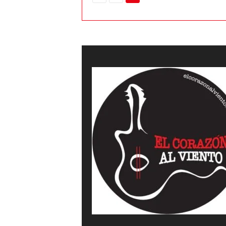
a
l
v
i
e
n
t
o