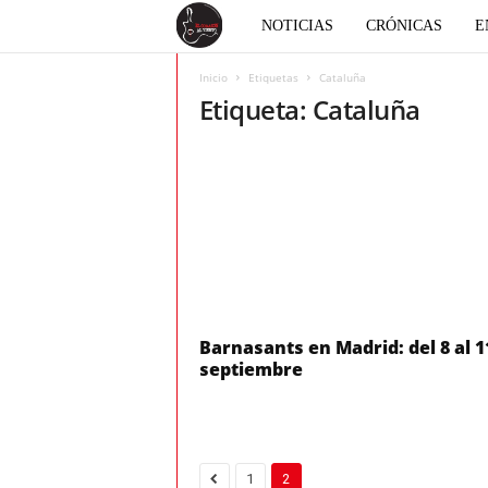
E
NOTICIAS
CRÓNICAS
E
l
Inicio
Etiquetas
Cataluña
Etiqueta: Cataluña
c
o
r
a
z
Barnasants en Madrid: del 8 al 1
septiembre
ó
n
1
2